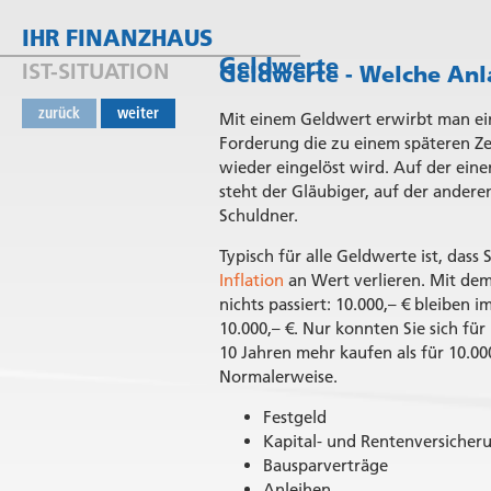
IHR FINANZHAUS
Geldwerte
IST-SITUATION
Geldwerte - Welche Anl
zurück
weiter
Mit einem Geldwert erwirbt man ei
Forderung die zu einem späteren Z
wieder eingelöst wird. Auf der eine
steht der Gläubiger, auf der andere
Schuldner.
Typisch für alle Geldwerte ist, dass 
Inflation
an Wert verlieren. Mit dem
nichts passiert: 10.000,– € bleiben 
10.000,– €. Nur konnten Sie sich für
10 Jahren mehr kaufen als für 10.00
Normalerweise.
Festgeld
Kapital- und Rentenversicher
Bausparverträge
Anleihen